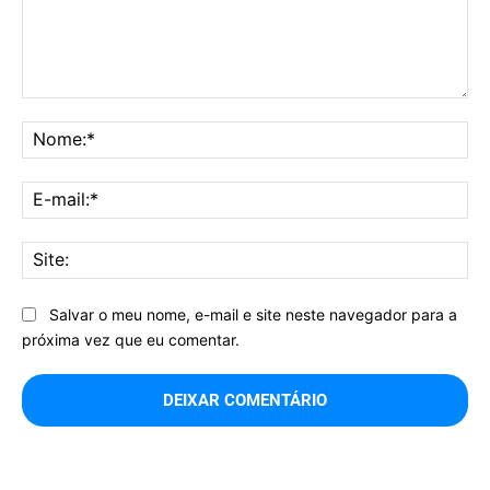
Comentário:
No
E-
mai
Sit
Salvar o meu nome, e-mail e site neste navegador para a
próxima vez que eu comentar.