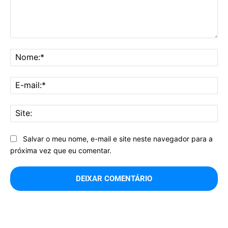
Comentário:
No
E-
mai
Sit
Salvar o meu nome, e-mail e site neste navegador para a
próxima vez que eu comentar.