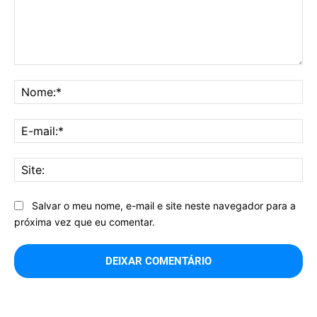
Comentário:
No
E-
mai
Sit
Salvar o meu nome, e-mail e site neste navegador para a
próxima vez que eu comentar.