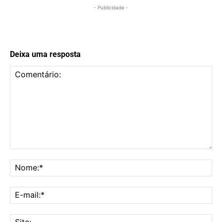
- Publicidade -
Deixa uma resposta
Comentário:
No
E-
mai
Sit