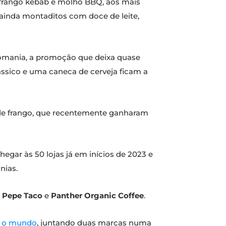
, frango kebab e molho BBQ, aos mais
ainda montaditos com doce de leite,
uromania, a promoção que deixa quase
ssico e uma caneca de cerveja ficam a
 de frango, que recentemente ganharam
gar às 50 lojas já em inícios de 2023 e
nias.
,
Pepe Taco
e
Panther Organic Coffee
.
do o mundo
, juntando duas marcas numa