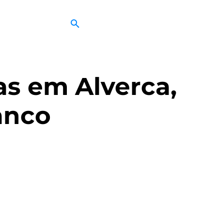
as em Alverca,
anco