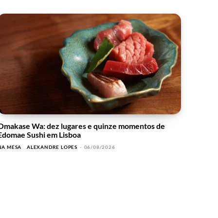
Omakase Wa: dez lugares e quinze momentos de
Edomae Sushi em Lisboa
NA MESA
ALEXANDRE LOPES
-
06/08/2026