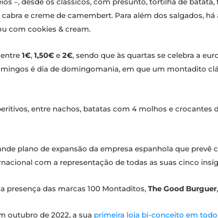
os –, desde os clássicos, com presunto, tortilha de batata
cabra e creme de camembert. Para além dos salgados, há 
ou com cookies & cream.
 entre
1€
,
1,50€
e
2€
, sendo que às quartas se celebra a e
domingos é dia de domingomania, em que um montadito clá
ritivos, entre nachos, batatas com 4 molhos e crocantes
ande plano de expansão da empresa espanhola que prevê che
rnacional com a representação de todas as suas cinco insíg
 a presença das marcas 100 Montaditos,
The Good Burguer
em outubro de 2022, a sua
primeira loja bi-conceito em to