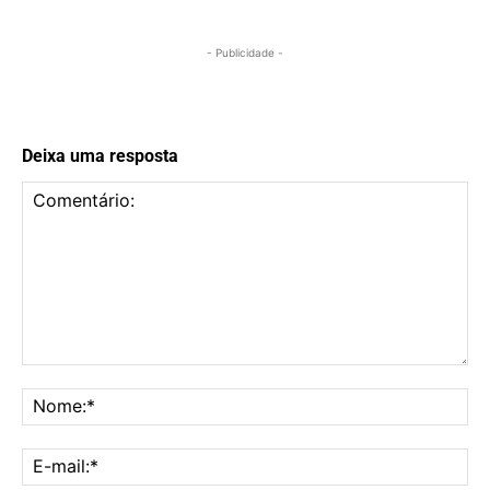
- Publicidade -
Deixa uma resposta
Comentário:
No
E-
mai