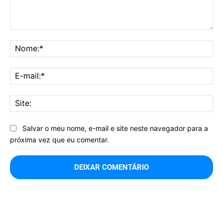
Comentário:
No
E-
mai
Sit
Salvar o meu nome, e-mail e site neste navegador para a
próxima vez que eu comentar.