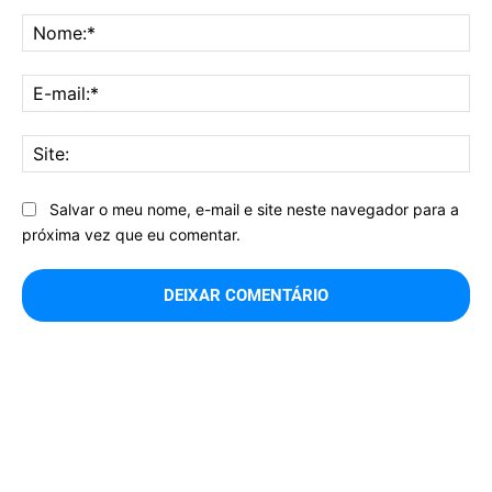
Comentário:
No
E-
mai
Sit
Salvar o meu nome, e-mail e site neste navegador para a
próxima vez que eu comentar.