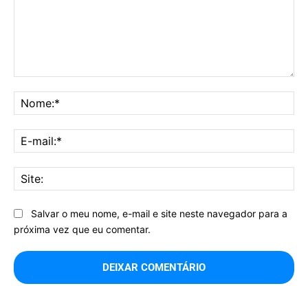
Comentário:
No
E-
mai
Sit
Salvar o meu nome, e-mail e site neste navegador para a
próxima vez que eu comentar.