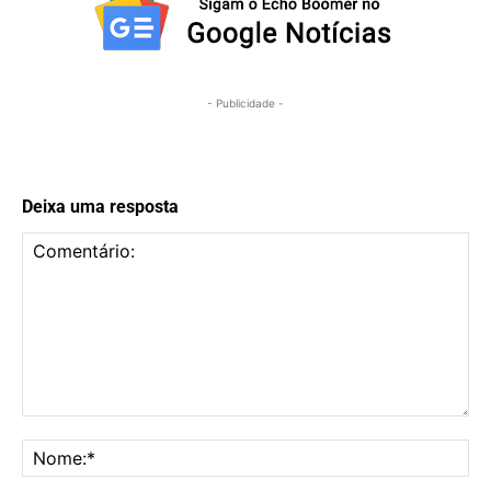
- Publicidade -
Deixa uma resposta
Comentário:
No