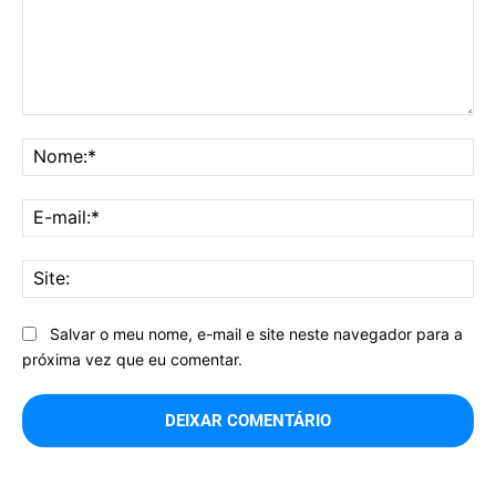
Comentário:
No
E-
mai
Sit
Salvar o meu nome, e-mail e site neste navegador para a
próxima vez que eu comentar.