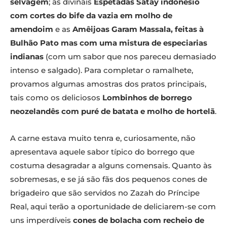
selvagem
; as divinais
Espetadas Satay indonésio
com cortes do bife da vazia em molho de
amendoim
e as
Amêijoas Garam Massala, feitas à
Bulhão Pato mas com uma mistura de especiarias
indianas
(com um sabor que nos pareceu demasiado
intenso e salgado). Para completar o ramalhete,
provamos algumas amostras dos pratos principais,
tais como os deliciosos
Lombinhos de borrego
neozelandês com puré de batata e molho de hortelã
.
A carne estava muito tenra e, curiosamente, não
apresentava aquele sabor típico do borrego que
costuma desagradar a alguns comensais. Quanto às
sobremesas, e se já são fãs dos pequenos cones de
brigadeiro que são servidos no Zazah do Príncipe
Real, aqui terão a oportunidade de deliciarem-se com
uns imperdíveis
cones de bolacha com recheio de