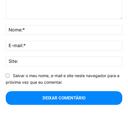
Comentário:
No
E-
mai
Sit
Salvar o meu nome, e-mail e site neste navegador para a
próxima vez que eu comentar.