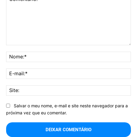
Comentário:
No
E-
mai
Sit
Salvar o meu nome, e-mail e site neste navegador para a
próxima vez que eu comentar.