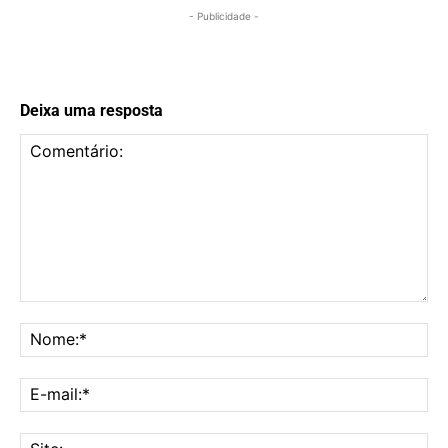
- Publicidade -
Deixa uma resposta
Comentário:
No
E-
mai
Sit