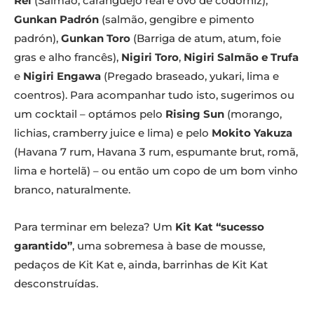
Rei
(Salmão, caranguejo real e ovo de codorniz),
Gunkan Padrón
(salmão, gengibre e pimento
padrón),
Gunkan Toro
(Barriga de atum, atum, foie
gras e alho francês),
Nigiri Toro
,
Nigiri Salmão e Trufa
e
Nigiri Engawa
(Pregado braseado, yukari, lima e
coentros). Para acompanhar tudo isto, sugerimos ou
um cocktail – optámos pelo
Rising Sun
(morango,
lichias, cramberry juice e lima) e pelo
Mokito Yakuza
(Havana 7 rum, Havana 3 rum, espumante brut, romã,
lima e hortelã) – ou então um copo de um bom vinho
branco, naturalmente.
Para terminar em beleza? Um
Kit Kat “sucesso
garantido”
, uma sobremesa à base de mousse,
pedaços de Kit Kat e, ainda, barrinhas de Kit Kat
desconstruídas.