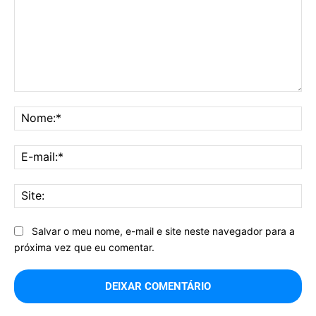
Comentário:
No
E-
mai
Sit
Salvar o meu nome, e-mail e site neste navegador para a
próxima vez que eu comentar.