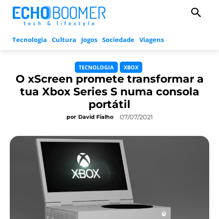
Tecnologia
Cultura
Jogos
Sociedade
Viagens
TECNOLOGIA
XBOX
O xScreen promete transformar a
tua Xbox Series S numa consola
portátil
07/07/2021
por
David Fialho