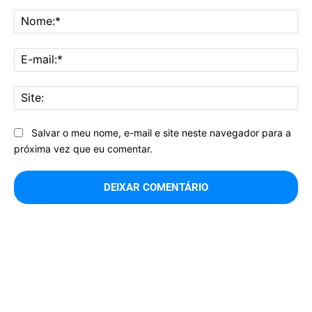
Comentário:
No
E-
mai
Sit
Salvar o meu nome, e-mail e site neste navegador para a
próxima vez que eu comentar.