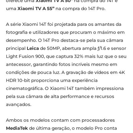
oferece uma
Xiaomi TV A 50”
na compra do 14T e
uma
Xiaomi TV A 55”
na compra do 14T Pro.
A série Xiaomi 14T foi projetada para os amantes da
fotografia e utilizadores que procuram o máximo em
desempenho. O 14T Pro destaca-se pela sua câmara
principal
Leica
de 50MP, abertura ampla ƒ/1.6 e sensor
Light Fusion 900, que captura 32% mais luz que o seu
antecessor, garantindo fotos incríveis mesmo em
condições de pouca luz. A gravação de vídeos em 4K
HDR 10-bit proporciona uma experiência
cinematográfica. O Xiaomi 14T também impressiona
pela sua câmara de alta performance e recursos
avançados.
Ambos os modelos contam com processadores
MediaTek
de última geração, o modelo Pro conta