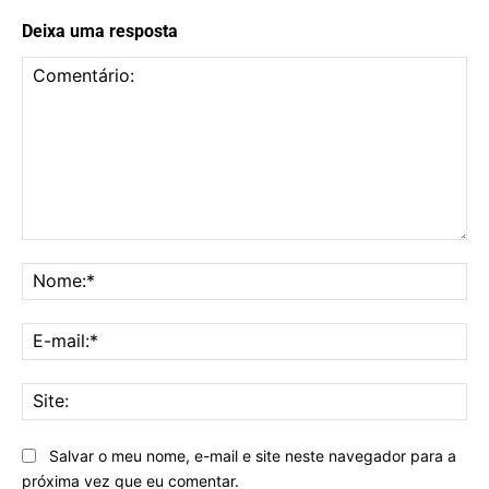
Deixa uma resposta
Comentário:
No
E-
mai
Sit
Salvar o meu nome, e-mail e site neste navegador para a
próxima vez que eu comentar.