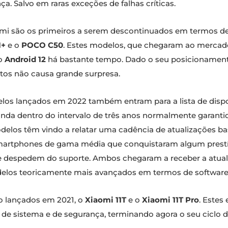
. Salvo em raras exceções de falhas críticas.
mi são os primeiros a serem descontinuados em termos de
1+
e o
POCO C50
. Estes modelos, que chegaram ao mercad
o
Android 12
há bastante tempo. Dado o seu posicionamento
os não causa grande surpresa.
os lançados em 2022 também entram para a lista de dispo
inda dentro do intervalo de três anos normalmente garantid
elos têm vindo a relatar uma cadência de atualizações bast
smartphones de gama média que conquistaram algum prestíg
 despedem do suporte. Ambos chegaram a receber a atual
modelos teoricamente mais avançados em termos de software
po lançados em 2021, o
Xiaomi 11T
e o
Xiaomi 11T Pro
. Estes
es de sistema e de segurança, terminando agora o seu cicl