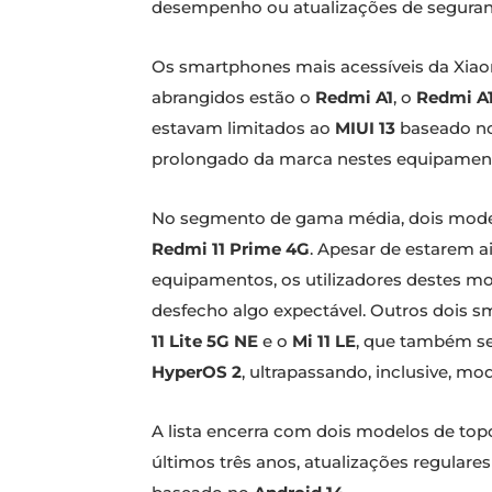
desempenho ou atualizações de segurança
Os smartphones mais acessíveis da Xiao
abrangidos estão o
Redmi A1
, o
Redmi A
estavam limitados ao
MIUI 13
baseado n
prolongado da marca nestes equipament
No segmento de gama média, dois model
Redmi 11 Prime 4G
. Apesar de estarem a
equipamentos, os utilizadores destes mod
desfecho algo expectável. Outros dois 
11 Lite 5G NE
e o
Mi 11 LE
, que também se
HyperOS 2
, ultrapassando, inclusive, 
A lista encerra com dois modelos de to
últimos três anos, atualizações regular