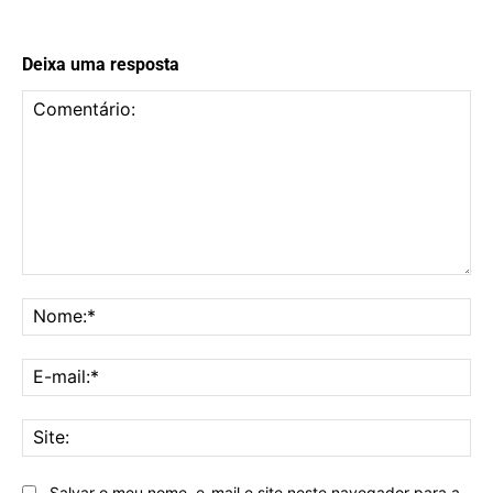
Deixa uma resposta
Comentário:
No
E-
mai
Sit
Salvar o meu nome, e-mail e site neste navegador para a