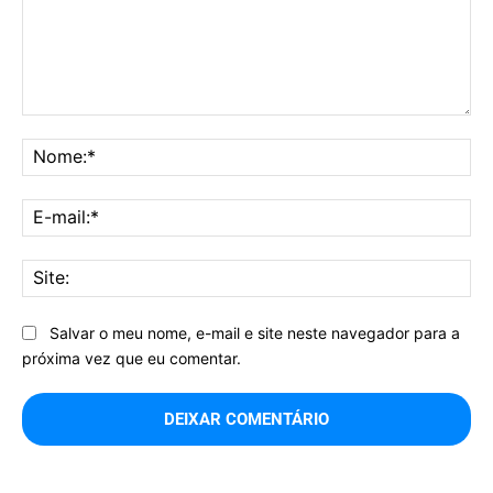
Comentário:
No
E-
mai
Sit
Salvar o meu nome, e-mail e site neste navegador para a
próxima vez que eu comentar.