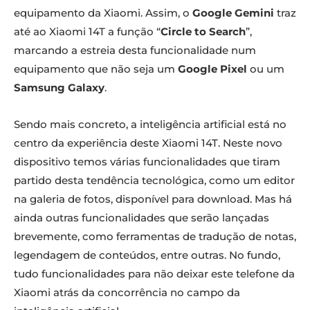
Xiaomi 14T
equipamento da Xiaomi. Assim, o
Google Gemini
traz
Xiaomi 14T
até ao Xiaomi 14T a função “
Circle to Search
”,
marcando a estreia desta funcionalidade num
equipamento que não seja um
Google Pixel
ou um
Samsung Galaxy
.
Sendo mais concreto, a inteligência artificial está no
centro da experiência deste Xiaomi 14T. Neste novo
dispositivo temos várias funcionalidades que tiram
partido desta tendência tecnológica, como um editor
Xiaomi 14T
na galeria de fotos, disponível para download. Mas há
Xiaomi 14T
ainda outras funcionalidades que serão lançadas
brevemente, como ferramentas de tradução de notas,
legendagem de conteúdos, entre outras. No fundo,
tudo funcionalidades para não deixar este telefone da
Xiaomi atrás da concorrência no campo da