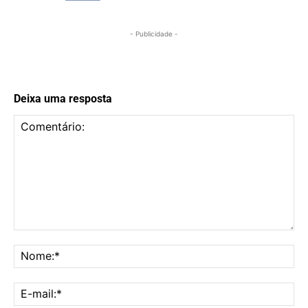
- Publicidade -
Deixa uma resposta
Comentário:
No
E-
mai