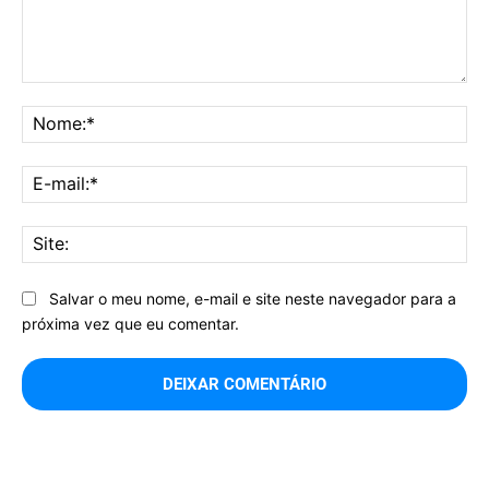
Comentário:
No
E-
mai
Sit
Salvar o meu nome, e-mail e site neste navegador para a
próxima vez que eu comentar.