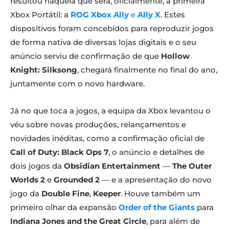
resultou naquela que será, oficialmente, a primeira
Xbox Portátil: a
ROG Xbox Ally
e
Ally X
. Estes
dispositivos foram concebidos para reproduzir jogos
de forma nativa de diversas lojas digitais e o seu
anúncio serviu de confirmação de que
Hollow
Knight: Silksong
, chegará finalmente no final do ano,
juntamente com o novo hardware.
Já no que toca a jogos, a equipa da Xbox levantou o
véu sobre novas produções, relançamentos e
novidades inéditas, como a confirmação oficial de
Call of Duty: Black Ops 7
, o anúncio e detalhes de
dois jogos da
Obsidian Entertainment
—
The Outer
Worlds 2
e
Grounded 2
— e a apresentação do novo
jogo da
Double Fine
,
Keeper
. Houve também um
primeiro olhar da expansão
Order of the Giants
para
Indiana Jones and the Great Circle
, para além de