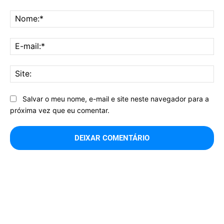
Comentário:
No
E-
mai
Sit
Salvar o meu nome, e-mail e site neste navegador para a
próxima vez que eu comentar.