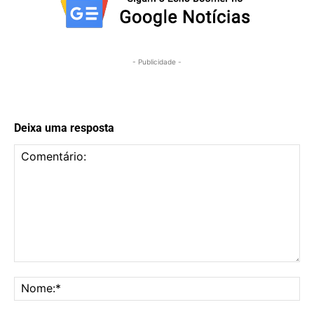
- Publicidade -
Deixa uma resposta
Comentário:
No