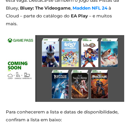
esta vaga. Destaca-se também o jogo das Pistas da
Bluey,
Bluey: The Videogame
,
Madden NFL 24
à
Cloud – parte do catálogo do
EA Play
– e muitos
mais.
Para conhecerem a lista e datas de disponibilidade,
confiram a lista em baixo: