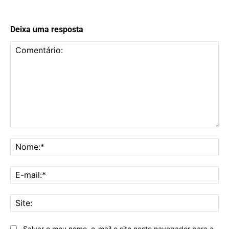
Deixa uma resposta
Comentário:
No
E-
mai
Sit
Salvar o meu nome, e-mail e site neste navegador para a