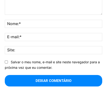
Comentário:
No
E-
mai
Sit
Salvar o meu nome, e-mail e site neste navegador para a
próxima vez que eu comentar.