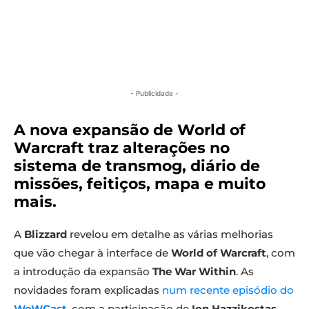
- Publicidade -
A nova expansão de World of
Warcraft traz alterações no
sistema de transmog, diário de
missões, feitiços, mapa e muito
mais.
A
Blizzard
revelou em detalhe as várias melhorias
que vão chegar à interface de
World of Warcraft
, com
a introdução da expansão
The War Within
. As
novidades foram explicadas
num recente episódio do
WoWCast
, com a participação de
Ion Hazzikostas
,