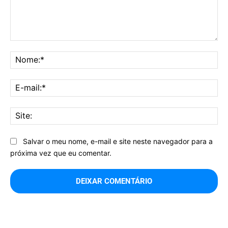
Comentário:
No
E-
mai
Sit
Salvar o meu nome, e-mail e site neste navegador para a
próxima vez que eu comentar.