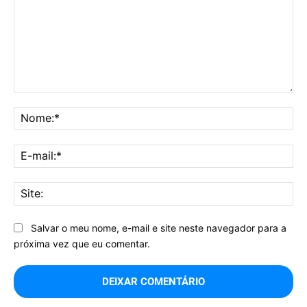
Comentário:
No
E-
mai
Sit
Salvar o meu nome, e-mail e site neste navegador para a
próxima vez que eu comentar.