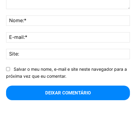
Comentário:
No
E-
mai
Sit
Salvar o meu nome, e-mail e site neste navegador para a
próxima vez que eu comentar.