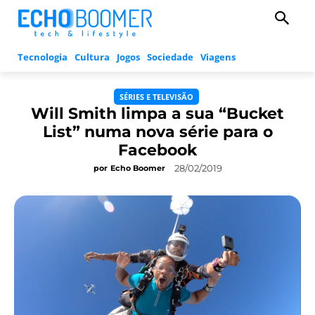
Tecnologia
Cultura
Jogos
Sociedade
Viagens
SÉRIES E TELEVISÃO
Will Smith limpa a sua “Bucket
List” numa nova série para o
Facebook
28/02/2019
por
Echo Boomer