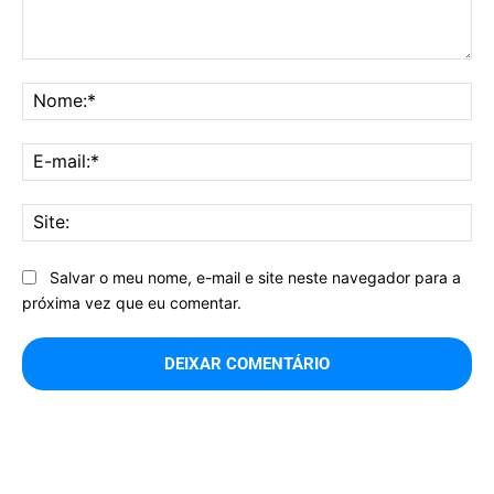
Comentário:
No
E-
mai
Sit
Salvar o meu nome, e-mail e site neste navegador para a
próxima vez que eu comentar.