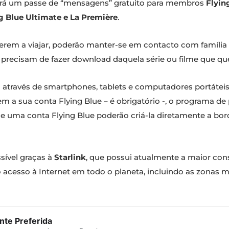
cerá um passe de “mensagens” gratuito para membros
Flyin
g Blue Ultimate e La Première
.
tiverem a viajar, poderão manter-se em contacto com famíl
o precisam de fazer download daquela série ou filme que qu
l através de smartphones, tablets e computadores portáteis
izem a sua conta Flying Blue – é obrigatório -, o programa d
e uma conta Flying Blue poderão criá-la diretamente a bor
ssível graças à
Starlink
, que possui atualmente a maior con
e o acesso à Internet em todo o planeta, incluindo as zonas
te Preferida