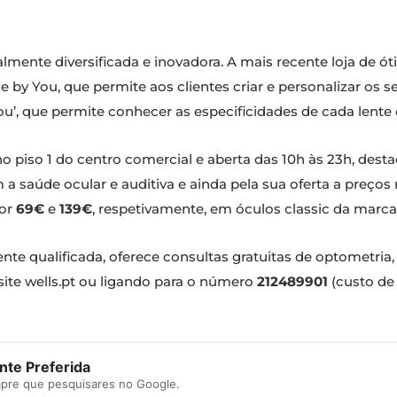
ualmente diversificada e inovadora. A mais recente loja de ó
 by You, que permite aos clientes criar e personalizar os 
ou’, que permite conhecer as especificidades de cada lente 
 no piso 1 do centro comercial e aberta das 10h às 23h, des
a saúde ocular e auditiva e ainda pela sua oferta a preços
por
69€
e
139€
, respetivamente, em óculos classic da marc
te qualificada, oferece consultas gratuitas de optometria
site wells.pt ou ligando para o número
212489901
(custo de 
te Preferida
mpre que pesquisares no Google.