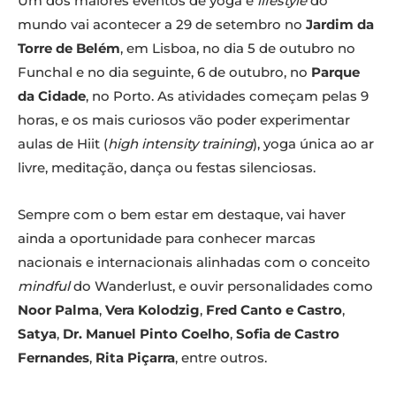
Um dos maiores eventos de yoga e
lifestyle
do
mundo vai acontecer a 29 de setembro no
Jardim da
Torre de Belém
, em Lisboa, no dia 5 de outubro no
Funchal e no dia seguinte, 6 de outubro, no
Parque
da Cidade
, no Porto. As atividades começam pelas 9
horas, e os mais curiosos vão poder experimentar
aulas de Hiit (
high intensity training
), yoga única ao ar
livre, meditação, dança ou festas silenciosas.
Sempre com o bem estar em destaque, vai haver
ainda a oportunidade para conhecer marcas
nacionais e internacionais alinhadas com o conceito
mindful
do Wanderlust, e ouvir personalidades como
Noor Palma
,
Vera Kolodzig
,
Fred Canto e Castro
,
Satya
,
Dr. Manuel Pinto Coelho
,
Sofia de Castro
Fernandes
,
Rita Piçarra
, entre outros.