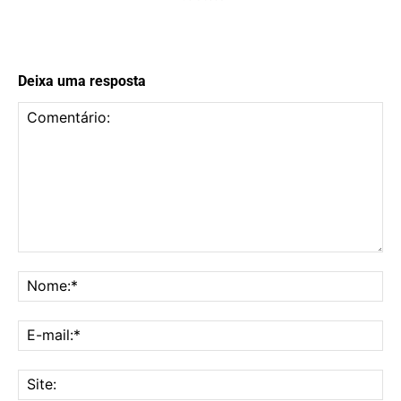
Deixa uma resposta
Comentário:
No
E-
mai
Sit