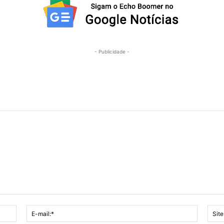
- Publicidade -
Nome:*
E-
mail:*