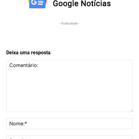
- Publicidade -
Deixa uma resposta
Comentário:
No
E-