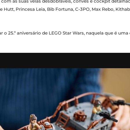
, com as suas velas desdobráveis, convés e cockpit detalha
the Hutt, Princesa Leia, Bib Fortuna, C-3PO, Max Rebo, Kit
r o 25.º aniversário de LEGO Star Wars, naquela que é um