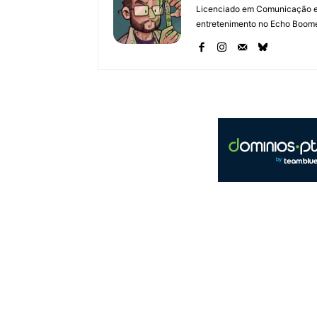
Licenciado em Comunicação e 
entretenimento no Echo Boomer
LEGO Star Wars Sail Barge de Jabba