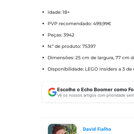
Idade: 18+
PVP recomendado: 499,99€
Peças: 3942
N.º de produto: 75397
LEGO Star Wars Sail Barge de Jabba
Dimensões: 25 cm de largura, 77 cm 
Disponibilidade: LEGO Insiders a 3 de
Escolhe o Echo Boomer como Fon
Vê os nossos artigos com prioridade se
David Fialho