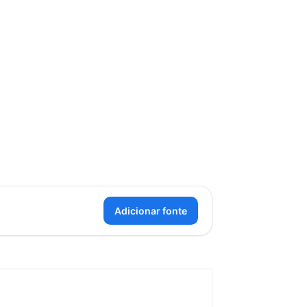
LEGO Star Wars Sail Barge de Jabba
Adicionar fonte