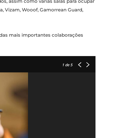
dos, assim como várias salas para ocupar
haba, Vizam, Wooof, Gamorrean Guard,
a das mais importantes colaborações
1
de 5