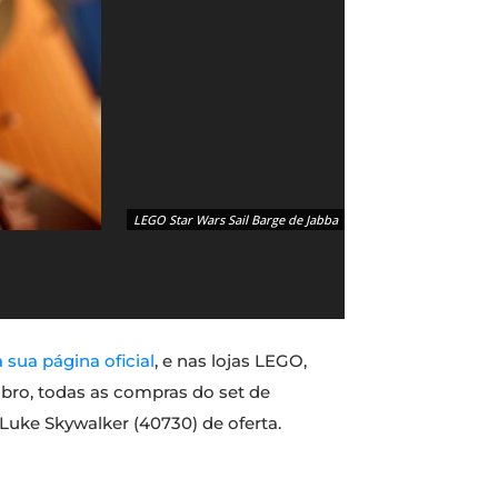
LEGO Star Wars Sail Barge de Jabba
 sua página oficial
, e nas lojas LEGO,
bro, todas as compras do set de
Luke Skywalker (40730) de oferta.