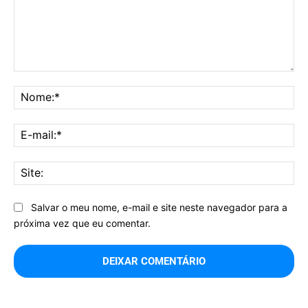
Comentário:
No
E-
mai
Sit
Salvar o meu nome, e-mail e site neste navegador para a
próxima vez que eu comentar.