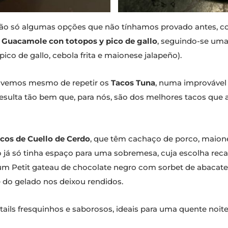
r não só algumas opções que não tínhamos provado antes, c
o
Guacamole con totopos y pico de gallo
, seguindo-se um
 pico de gallo, cebola frita e maionese jalapeño).
tivemos mesmo de repetir os
Tacos Tuna
, numa improvável
esulta tão bem que, para nós, são dos melhores tacos que 
cos de Cuello de Cerdo
, que têm cachaço de porco, maiones
 já só tinha espaço para uma sobremesa, cuja escolha rec
um Petit gateau de chocolate negro com sorbet de abacate,
 do gelado nos deixou rendidos.
ails fresquinhos e saborosos, ideais para uma quente noite