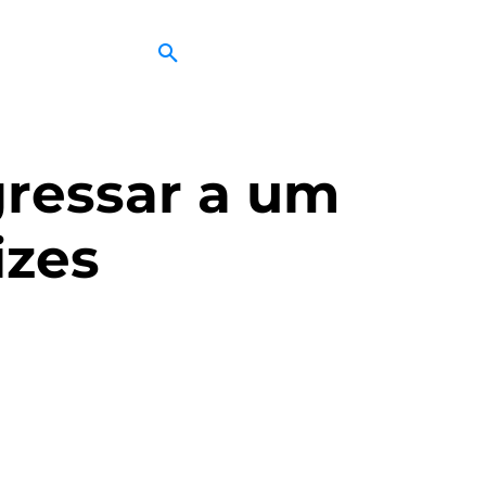
gressar a um
izes