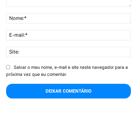
Comentário:
No
E-
mai
Sit
Salvar o meu nome, e-mail e site neste navegador para a
próxima vez que eu comentar.