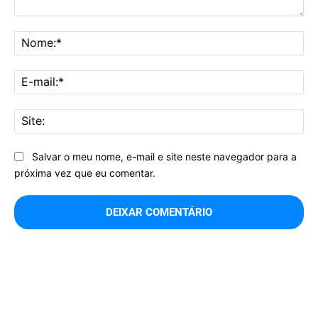
Comentário:
No
E-
mai
Sit
Salvar o meu nome, e-mail e site neste navegador para a
próxima vez que eu comentar.