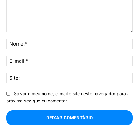
Comentário:
No
E-
mai
Sit
Salvar o meu nome, e-mail e site neste navegador para a
próxima vez que eu comentar.