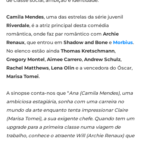
de classe social, ambição e identidade.
Camila Mendes
, uma das estrelas da série juvenil
Riverdale
, é a atriz principal desta comédia
romântica, onde faz par romântico com
Archie
Renaux
, que entrou em
Shadow and Bone
e
Morbius
.
No elenco estão ainda
Thomas Kretschmann
,
Gregory Montel
,
Aimee Carrero
,
Andrew Schulz
,
Rachel Matthews
,
Lena Olin
e a vencedora do Óscar,
Marisa Tomei
.
A sinopse conta-nos que “
Ana (Camila Mendes), uma
ambiciosa estagiária, sonha com uma carreira no
mundo da arte enquanto tenta impressionar Claire
(Marisa Tomei), a sua exigente chefe. Quando tem um
upgrade para a primeira classe numa viagem de
trabalho, conhece o atraente Will (Archie Renaux) que