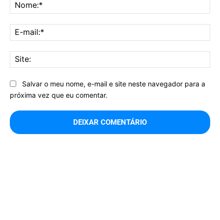
No
E-
mai
Sit
Salvar o meu nome, e-mail e site neste navegador para a
próxima vez que eu comentar.