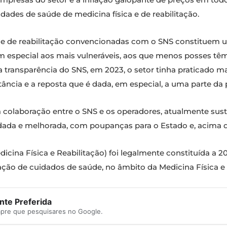
nidades de saúde de medicina física e de reabilitação.
a e de reabilitação convencionadas com o SNS constituem 
em especial aos mais vulneráveis, aos que menos posses tê
a transparência do SNS, em 2023, o setor tinha praticado m
ortância e a reposta que é dada, em especial, a uma parte d
a colaboração entre o SNS e os operadores, atualmente sus
undada e melhorada, com poupanças para o Estado e, acima d
ina Física e Reabilitação) foi legalmente constituída a 20
ação de cuidados de saúde, no âmbito da Medicina Física e 
te Preferida
mpre que pesquisares no Google.