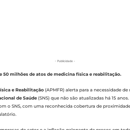
- Publicidade -
 50 milhões de atos de medicina física e reabilitação.
sica e Reabilitação
(APMFR) alerta para a necessidade de 
acional de Saúde
(SNS) que não são atualizadas há 15 anos.
m o SNS, com uma reconhecida cobertura de proximidade,
latório.
empresas do setor e a inflação galopante de preços em to