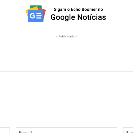
- Publicidade -
Nome:*
E-