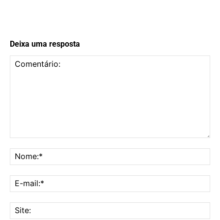
Deixa uma resposta
Comentário:
No
E-
mai
Sit