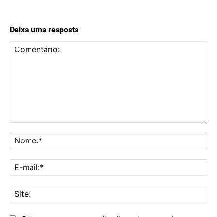
Deixa uma resposta
Comentário:
No
E-
mai
Sit