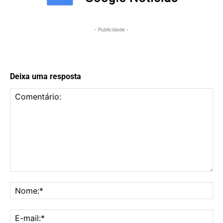
- Publicidade -
Deixa uma resposta
Comentário:
No
E-