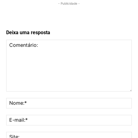
- Publicidade -
Deixa uma resposta
Comentário:
No
E-
mai
Sit