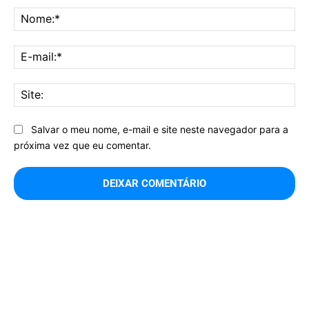
No
E-
mai
Sit
Salvar o meu nome, e-mail e site neste navegador para a
próxima vez que eu comentar.