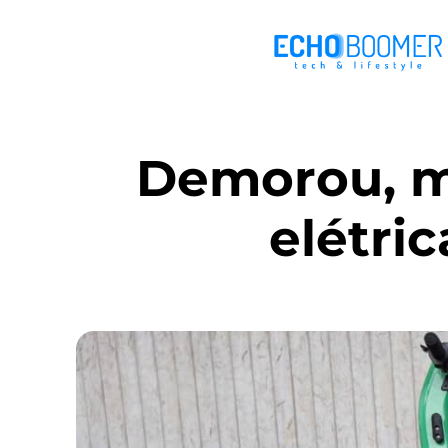
Demorou, ma
elétri