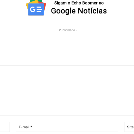
- Publicidade -
Nome:*
E-
mail:*