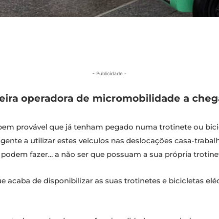
- Publicidade -
imeira operadora de micromobilidade a cheg
é bem provável que já tenham pegado numa trotinete ou bici
ita gente a utilizar estes veículos nas deslocações casa-trab
odem fazer… a não ser que possuam a sua própria trotinete o
ue acaba de disponibilizar as suas trotinetes e bicicletas el